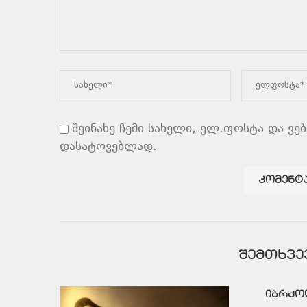
შეინახე ჩემი სახელი, ელ.ფოსტა და ვე
დასატოვებლად.
ᲨᲔᲛᲗᲮᲕᲔ
იბრძო