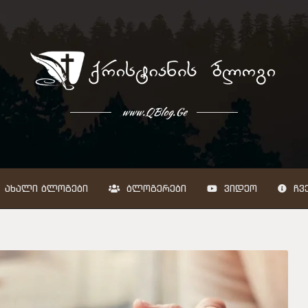
www.QBlog.Ge
ᲐᲮᲐᲚᲘ ᲑᲚᲝᲒᲔᲑᲘ
ᲑᲚᲝᲒᲔᲠᲔᲑᲘ
ᲕᲘᲓᲔᲝ
ᲩᲕᲔ