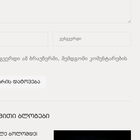
ბგვერდი ამ ბრაუზერში, შემდგომი კომენტარების
ᲕᲘᲗᲘ ᲑᲚᲝᲒᲔᲑᲘ
ლე ბოლომდე!