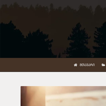
ᲛᲗᲐᲕᲐᲠᲘ