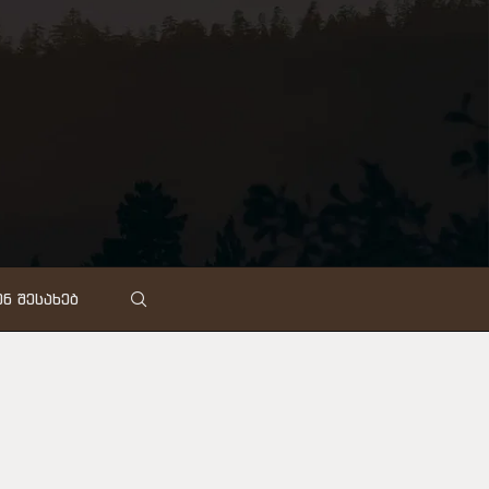
Ნ ᲨᲔᲡᲐᲮᲔᲑ