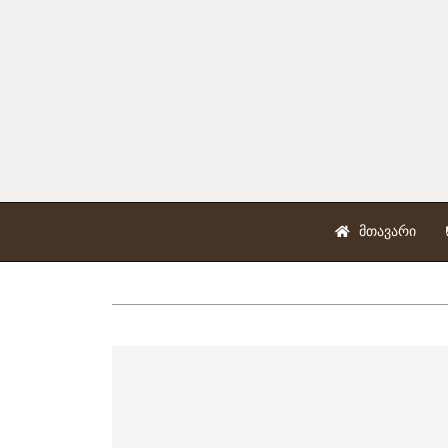
ᲛᲗᲐᲕᲐᲠᲘ