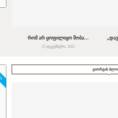
რომ არ ყოფილიყო შობა…
„დაე
25 დეკემბერი, 2022
ᲒᲘ
ᲒᲘᲝᲠᲒᲘᲡ ᲑᲚᲝ