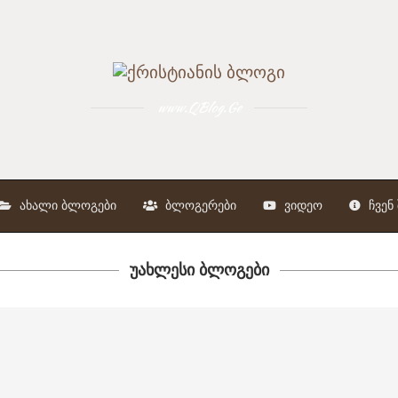
www.QBlog.Ge
ᲐᲮᲐᲚᲘ ᲑᲚᲝᲒᲔᲑᲘ
ᲑᲚᲝᲒᲔᲠᲔᲑᲘ
ᲕᲘᲓᲔᲝ
ᲩᲕᲔᲜ 
ᲣᲐᲮᲚᲔᲡᲘ ᲑᲚᲝᲒᲔᲑᲘ