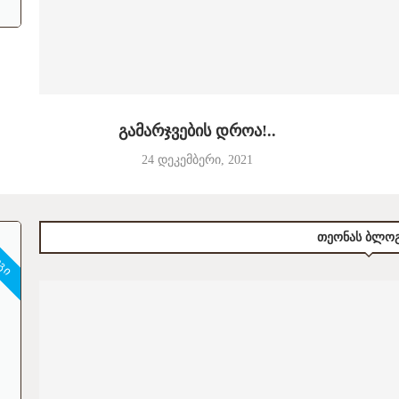
გამარჯვების დროა!..
24 დეკემბერი, 2021
ᲝᲒᲘ
ᲗᲔᲝᲜᲐᲡ ᲑᲚᲝᲒ