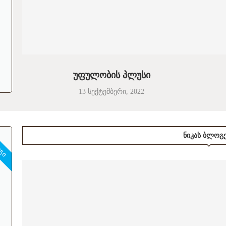
უფულობის პლუსი
13 სექტემბერი, 2022
ᲝᲒᲘ
ᲜᲘᲙᲐᲡ ᲑᲚᲝᲒ