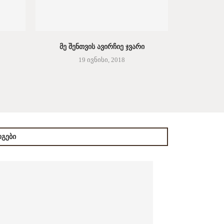
ᲛᲔ ᲨᲔᲜᲗᲕᲘᲡ ᲐᲕᲘᲠᲩᲘᲔ ᲯᲕᲐᲠᲘ
19 ივნისი, 2018
ᲒᲔᲑᲘ