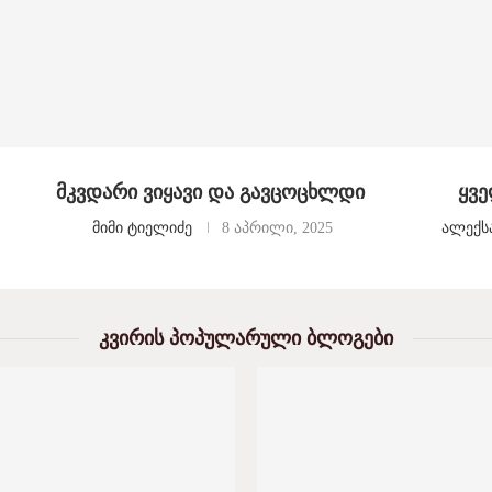
მკვდარი ვიყავი და გავცოცხლდი
ყვე
მიმი ტიელიძე
8 აპრილი, 2025
ალექს
ᲙᲕᲘᲠᲘᲡ ᲞᲝᲞᲣᲚᲐᲠᲣᲚᲘ ᲑᲚᲝᲒᲔᲑᲘ