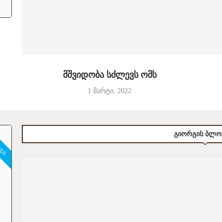
მშვიდობა სძლევს ომს
1 მარტი, 2022
ᲝᲒᲘ
ᲒᲘᲝᲠᲒᲘᲡ ᲑᲚᲝ