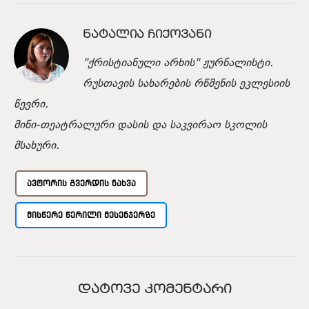
ᲜᲐᲢᲐᲚᲘᲐ ᲩᲘᲥᲝᲕᲐᲜᲘ
"ქრისტიანული არხის" ჟურნალისტი.
რუსთავის სახარების რწმენის ეკლესიის
წევრი.
მინი-თეატრალური დასის და საკვირაო სკოლის
მსახური.
ᲐᲕᲢᲝᲠᲘᲡ ᲒᲕᲔᲠᲓᲘᲡ ᲜᲐᲮᲕᲐ
ᲛᲘᲡᲬᲔᲠᲔ ᲬᲔᲠᲘᲚᲘ ᲛᲔᲡᲔᲜᲯᲔᲠᲖᲔ
ᲓᲐᲢᲝᲕᲔ ᲙᲝᲛᲔᲜᲢᲐᲠᲘ