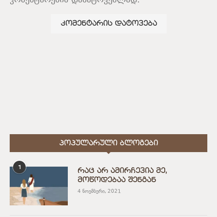
კომენტარების დასატოვებლად.
ᲞᲝᲞᲣᲚᲐᲠᲣᲚᲘ ᲑᲚᲝᲒᲔᲑᲘ
1
რაც არ ამირჩევია მე,
მოწოდებაა შენგან
4 ნოემბერი, 2021