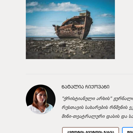
ᲜᲐᲢᲐᲚᲘᲐ ᲩᲘᲥᲝᲕᲐᲜᲘ
"ქრისტიანული არხის" ჟურნალი
რუსთავის სახარების რწმენის ე
მინი-თეატრალური დასის და ს
ᲐᲕᲢᲝᲠᲘᲡ ᲒᲕᲔᲠᲓᲘᲡ ᲜᲐᲮᲕᲐ
ᲛᲘ