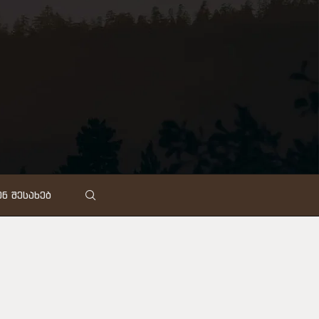
Ნ ᲨᲔᲡᲐᲮᲔᲑ