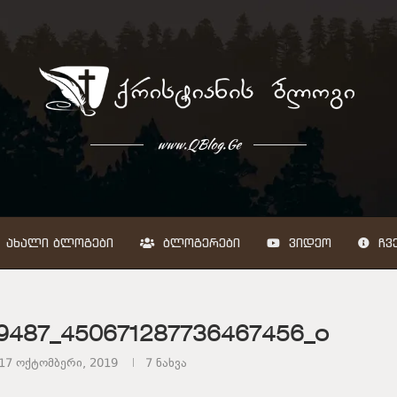
www.QBlog.Ge
ᲐᲮᲐᲚᲘ ᲑᲚᲝᲒᲔᲑᲘ
ᲑᲚᲝᲒᲔᲠᲔᲑᲘ
ᲕᲘᲓᲔᲝ
ᲩᲕᲔ
9487_450671287736467456_o
17 ოქტომბერი, 2019
7
ნახვა