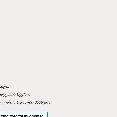
სტი.
კლესიის წევრი.
აკვირაო სკოლის მსახური.
ᲡᲬᲔᲠᲔ ᲬᲔᲠᲘᲚᲘ ᲛᲔᲡᲔᲜᲯᲔᲠᲖᲔ