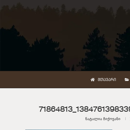
ᲛᲗᲐᲕᲐᲠᲘ
71864813_138476139833
Ნატალია Ჩიქოვანი