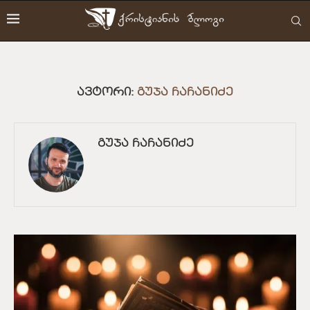
ᲐᲕᲢᲝᲠᲘ:
ᲒᲣᲯᲐ ᲩᲐᲩᲐᲜᲘᲫᲔ
ᲒᲣᲯᲐ ᲩᲐᲩᲐᲜᲘᲫᲔ