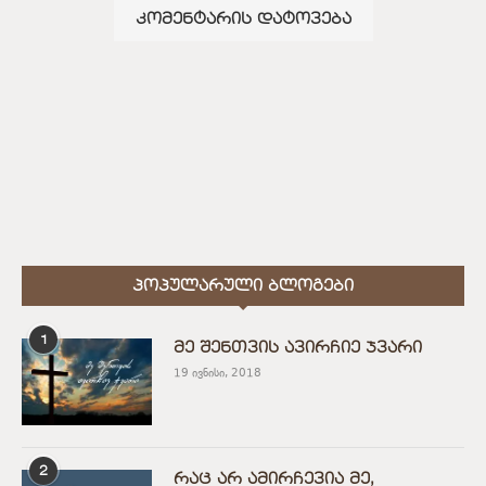
ᲞᲝᲞᲣᲚᲐᲠᲣᲚᲘ ᲑᲚᲝᲒᲔᲑᲘ
1
მე შენთვის ავირჩიე ჯვარი
19 ივნისი, 2018
2
რაც არ ამირჩევია მე,