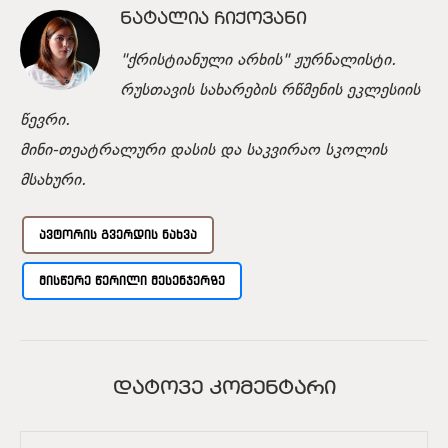
ᲜᲐᲢᲐᲚᲘᲐ ᲩᲘᲥᲝᲕᲐᲜᲘ
"ქრისტიანული არხის" ჟურნალისტი.
რუსთავის სახარების რწმენის ეკლესიის
წევრი.
მინი-თეატრალური დასის და საკვირაო სკოლის
მსახური.
ᲐᲕᲢᲝᲠᲘᲡ ᲒᲕᲔᲠᲓᲘᲡ ᲜᲐᲮᲕᲐ
ᲛᲘᲡᲬᲔᲠᲔ ᲬᲔᲠᲘᲚᲘ ᲛᲔᲡᲔᲜᲯᲔᲠᲖᲔ
ᲓᲐᲢᲝᲕᲔ ᲙᲝᲛᲔᲜᲢᲐᲠᲘ