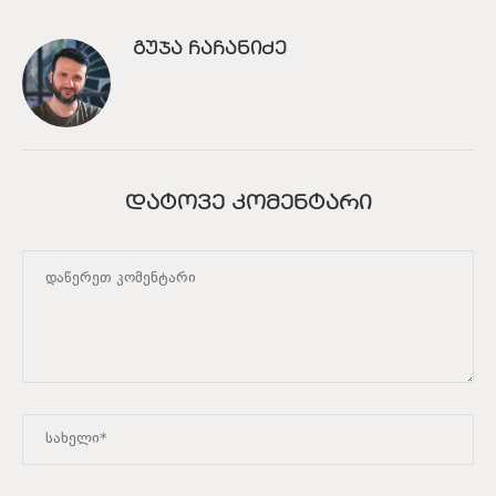
ᲒᲣᲯᲐ ᲩᲐᲩᲐᲜᲘᲫᲔ
ᲓᲐᲢᲝᲕᲔ ᲙᲝᲛᲔᲜᲢᲐᲠᲘ