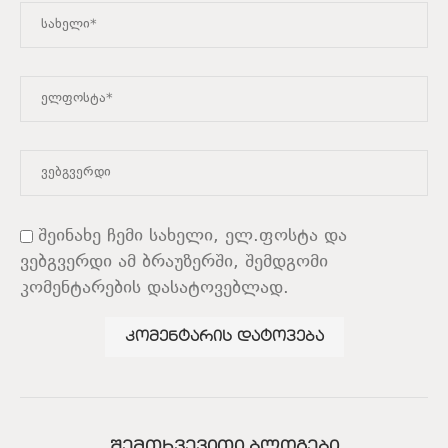
შეინახე ჩემი სახელი, ელ.ფოსტა და
ვებგვერდი ამ ბრაუზერში, შემდგომი
კომენტარების დასატოვებლად.
ᲨᲔᲛᲗᲮᲕᲔᲕᲘᲗᲘ ᲑᲚᲝᲒᲔᲑᲘ