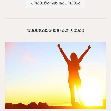
ᲨᲔᲛᲗᲮᲕᲔᲕᲘᲗᲘ ᲑᲚᲝᲒᲔᲑᲘ