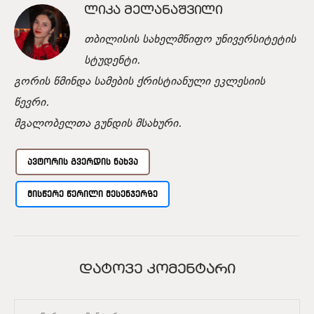
ᲚᲘᲙᲐ ᲛᲔᲚᲐᲜᲐᲨᲕᲘᲚᲘ
თბილისის სახელმწიფო უნივერსიტეტის
სტუდენტი.
გორის წმინდა სამების ქრისტიანული ეკლესიის
წევრი.
მგალობელთა გუნდის მსახური.
ᲐᲕᲢᲝᲠᲘᲡ ᲒᲕᲔᲠᲓᲘᲡ ᲜᲐᲮᲕᲐ
ᲛᲘᲡᲬᲔᲠᲔ ᲬᲔᲠᲘᲚᲘ ᲛᲔᲡᲔᲜᲯᲔᲠᲖᲔ
ᲓᲐᲢᲝᲕᲔ ᲙᲝᲛᲔᲜᲢᲐᲠᲘ