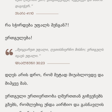
შენი ღმერთი ვარ, განგამტკიცებ, შეგეწევი და მხარს
დაგიჭერ.“
ᲔᲡᲐᲘᲐ 41:10
რა სჭირდება უფალს შენგან?!
ერთგულება!
„შეიყვარეთ უფალი, ღვთისნიერნო მისნო; ერთგულს
იცავს უფალი.“
ᲤᲡᲐᲚᲛᲣᲜᲘ 30:23
დღეს არის დრო, რომ მეტად მიუახლოვდე და
მიჰყვე მას.
ერთგული ურთიერთობა ღმერთთან გიჩვენებს
გზებს, რომლებიც უნდა აირჩიო და გასწავლის