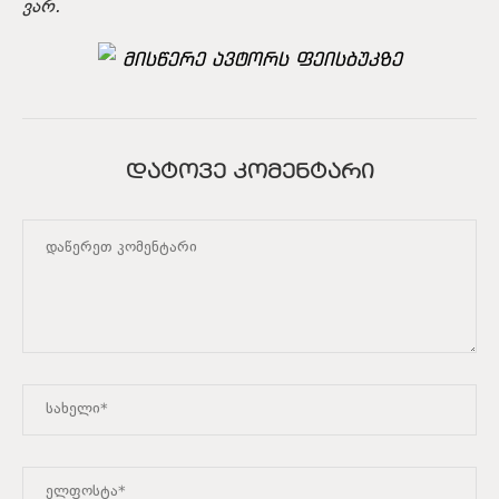
ვარ.
მისწერე ავტორს ფეისბუკზე
ᲓᲐᲢᲝᲕᲔ ᲙᲝᲛᲔᲜᲢᲐᲠᲘ