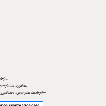
სტი.
კლესიის წევრი.
აკვირაო სკოლის მსახური.
ᲡᲬᲔᲠᲔ ᲬᲔᲠᲘᲚᲘ ᲛᲔᲡᲔᲜᲯᲔᲠᲖᲔ