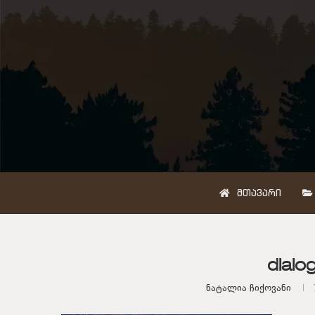
ᲛᲗᲐᲕᲐᲠᲘ
dialo
Ნატალია Ჩიქოვანი