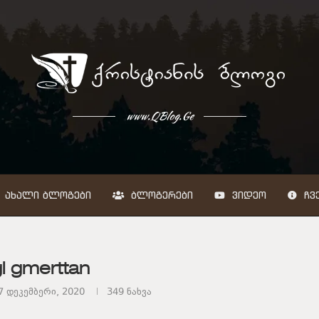
www.QBlog.Ge
ᲐᲮᲐᲚᲘ ᲑᲚᲝᲒᲔᲑᲘ
ᲑᲚᲝᲒᲔᲠᲔᲑᲘ
ᲕᲘᲓᲔᲝ
ᲩᲕᲔ
gi gmerttan
7 დეკემბერი, 2020
349
ნახვა