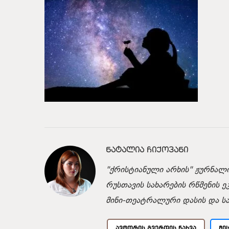
ᲜᲐᲢᲐᲚᲘᲐ ᲩᲘᲥᲝᲕᲐᲜᲘ
"ქრისტიანული არხის" ჟურნალი
რუსთავის სახარების რწმენის ე
მინი-თეატრალური დასის და ს
ᲐᲕᲢᲝᲠᲘᲡ ᲒᲕᲔᲠᲓᲘᲡ ᲜᲐᲮᲕᲐ
ᲛᲘ