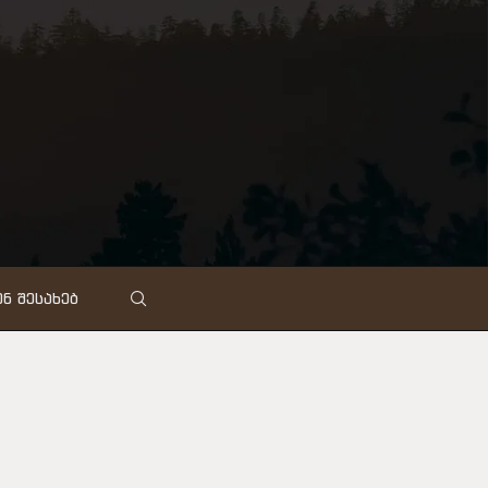
Ნ ᲨᲔᲡᲐᲮᲔᲑ