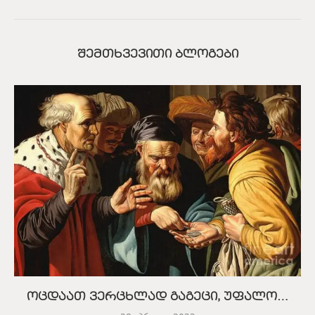
ᲨᲔᲛᲗᲮᲕᲔᲕᲘᲗᲘ ᲑᲚᲝᲒᲔᲑᲘ
ოცდაათ ვერცხლად გაგეცი, უფალო…