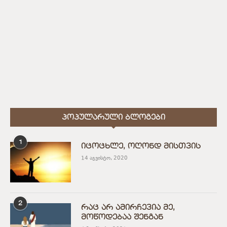
ᲞᲝᲞᲣᲚᲐᲠᲣᲚᲘ ᲑᲚᲝᲒᲔᲑᲘ
1
იცოცხლე, ოღონდ მისთვის
14 აგვისტო, 2020
2
რაც არ ამირჩევია მე,
მოწოდებაა შენგან