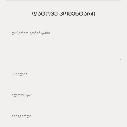
ᲓᲐᲢᲝᲕᲔ ᲙᲝᲛᲔᲜᲢᲐᲠᲘ