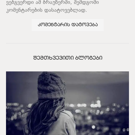
ვებგვერდი ამ ბრაუზერში, შემდგომი
კომენტარების დასატოვებლად.
ᲨᲔᲛᲗᲮᲕᲔᲕᲘᲗᲘ ᲑᲚᲝᲒᲔᲑᲘ