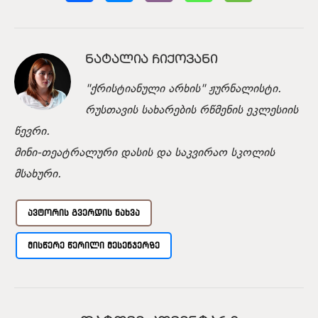
ᲜᲐᲢᲐᲚᲘᲐ ᲩᲘᲥᲝᲕᲐᲜᲘ
"ქრისტიანული არხის" ჟურნალისტი.
რუსთავის სახარების რწმენის ეკლესიის
წევრი.
მინი-თეატრალური დასის და საკვირაო სკოლის
მსახური.
ᲐᲕᲢᲝᲠᲘᲡ ᲒᲕᲔᲠᲓᲘᲡ ᲜᲐᲮᲕᲐ
ᲛᲘᲡᲬᲔᲠᲔ ᲬᲔᲠᲘᲚᲘ ᲛᲔᲡᲔᲜᲯᲔᲠᲖᲔ