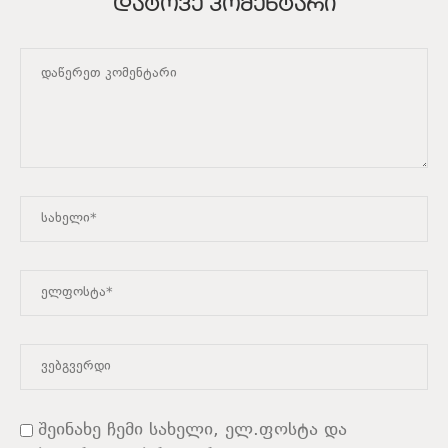
ᲓᲐᲢᲝᲕᲔ ᲙᲝᲛᲔᲜᲢᲐᲠᲘ
შეინახე ჩემი სახელი, ელ.ფოსტა და