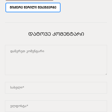
ᲛᲘᲡᲬᲔᲠᲔ ᲬᲔᲠᲘᲚᲘ ᲛᲔᲡᲔᲜᲯᲔᲠᲖᲔ
ᲓᲐᲢᲝᲕᲔ ᲙᲝᲛᲔᲜᲢᲐᲠᲘ