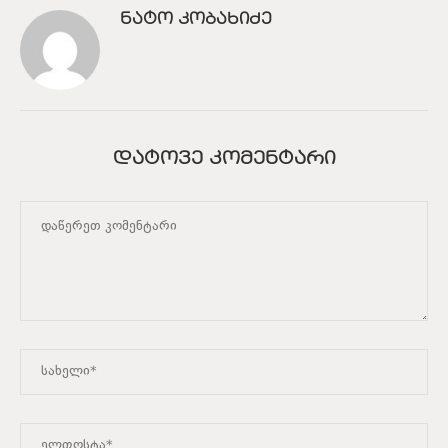
ᲜᲐᲢᲝ ᲙᲝᲑᲐᲮᲘᲫᲔ
ᲓᲐᲢᲝᲕᲔ ᲙᲝᲛᲔᲜᲢᲐᲠᲘ