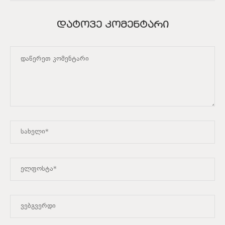
ᲓᲐᲢᲝᲕᲔ ᲙᲝᲛᲔᲜᲢᲐᲠᲘ