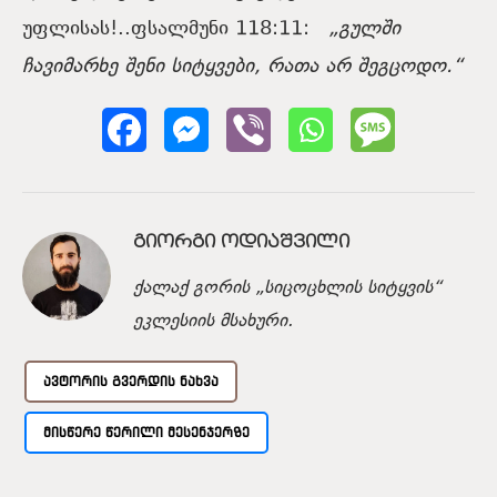
უფლისას!..ფსალმუნი 118:11:
„გულში
ჩავიმარხე შენი სიტყვები, რათა არ შეგცოდო.“
ᲒᲘᲝᲠᲒᲘ ᲝᲓᲘᲐᲨᲕᲘᲚᲘ
ქალაქ გორის „სიცოცხლის სიტყვის“
ეკლესიის მსახური.
ᲐᲕᲢᲝᲠᲘᲡ ᲒᲕᲔᲠᲓᲘᲡ ᲜᲐᲮᲕᲐ
ᲛᲘᲡᲬᲔᲠᲔ ᲬᲔᲠᲘᲚᲘ ᲛᲔᲡᲔᲜᲯᲔᲠᲖᲔ