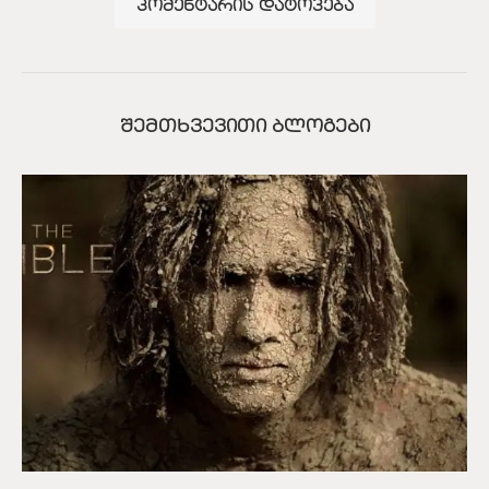
ᲨᲔᲛᲗᲮᲕᲔᲕᲘᲗᲘ ᲑᲚᲝᲒᲔᲑᲘ