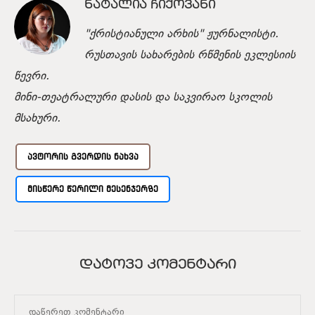
ᲜᲐᲢᲐᲚᲘᲐ ᲩᲘᲥᲝᲕᲐᲜᲘ
"ქრისტიანული არხის" ჟურნალისტი.
რუსთავის სახარების რწმენის ეკლესიის
წევრი.
მინი-თეატრალური დასის და საკვირაო სკოლის
მსახური.
ᲐᲕᲢᲝᲠᲘᲡ ᲒᲕᲔᲠᲓᲘᲡ ᲜᲐᲮᲕᲐ
ᲛᲘᲡᲬᲔᲠᲔ ᲬᲔᲠᲘᲚᲘ ᲛᲔᲡᲔᲜᲯᲔᲠᲖᲔ
ᲓᲐᲢᲝᲕᲔ ᲙᲝᲛᲔᲜᲢᲐᲠᲘ