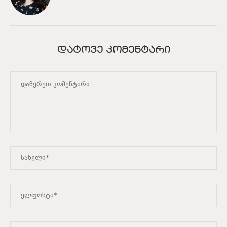
ᲓᲐᲢᲝᲕᲔ ᲙᲝᲛᲔᲜᲢᲐᲠᲘ