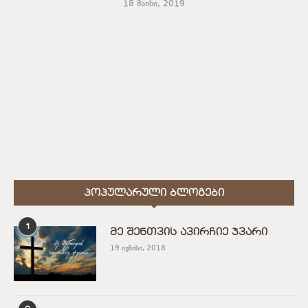
18 მაისი, 2019
ᲞᲝᲞᲣᲚᲐᲠᲣᲚᲘ ᲑᲚᲝᲒᲔᲑᲘ
1
მე შენთვის ავირჩიე ჯვარი
19 ივნისი, 2018