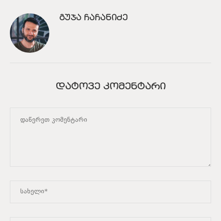
ᲒᲣᲯᲐ ᲩᲐᲩᲐᲜᲘᲫᲔ
ᲓᲐᲢᲝᲕᲔ ᲙᲝᲛᲔᲜᲢᲐᲠᲘ