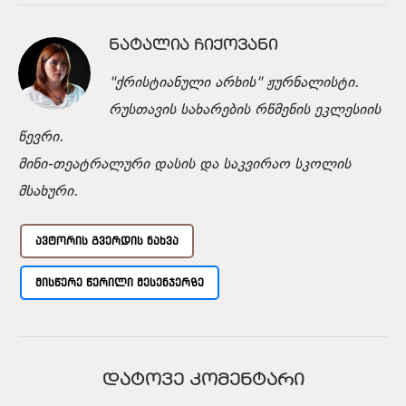
ᲜᲐᲢᲐᲚᲘᲐ ᲩᲘᲥᲝᲕᲐᲜᲘ
"ქრისტიანული არხის" ჟურნალისტი.
რუსთავის სახარების რწმენის ეკლესიის
წევრი.
მინი-თეატრალური დასის და საკვირაო სკოლის
მსახური.
ᲐᲕᲢᲝᲠᲘᲡ ᲒᲕᲔᲠᲓᲘᲡ ᲜᲐᲮᲕᲐ
ᲛᲘᲡᲬᲔᲠᲔ ᲬᲔᲠᲘᲚᲘ ᲛᲔᲡᲔᲜᲯᲔᲠᲖᲔ
ᲓᲐᲢᲝᲕᲔ ᲙᲝᲛᲔᲜᲢᲐᲠᲘ