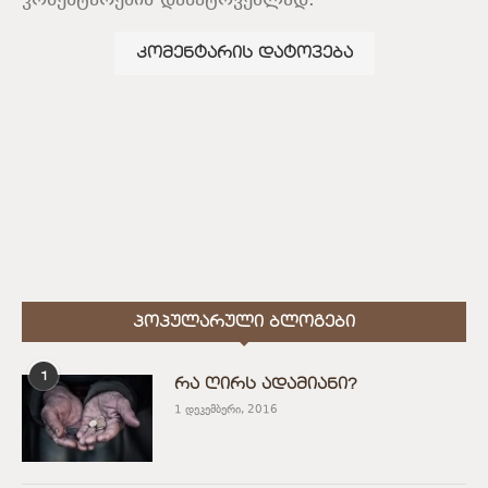
კომენტარების დასატოვებლად.
ᲞᲝᲞᲣᲚᲐᲠᲣᲚᲘ ᲑᲚᲝᲒᲔᲑᲘ
1
რა ღირს ადამიანი?
1 დეკემბერი, 2016