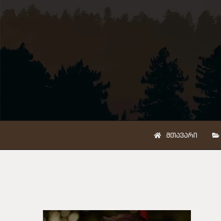
ᲛᲗᲐᲕᲐᲠᲘ