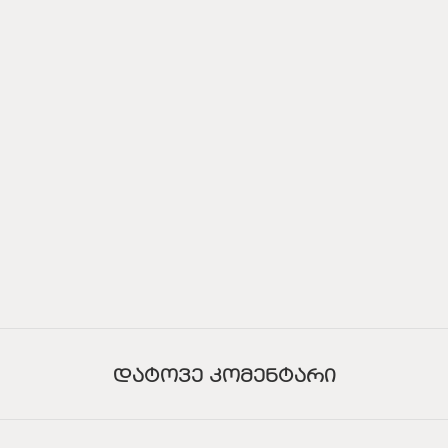
ᲓᲐᲢᲝᲕᲔ ᲙᲝᲛᲔᲜᲢᲐᲠᲘ