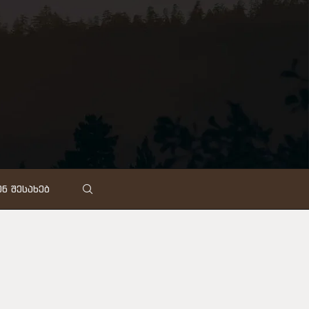
Ნ ᲨᲔᲡᲐᲮᲔᲑ