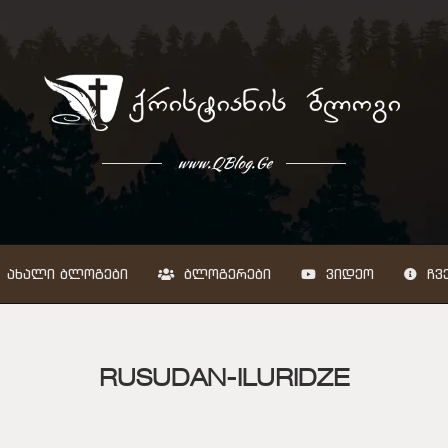
www.QBlog.Ge
ᲐᲮᲐᲚᲘ ᲑᲚᲝᲒᲔᲑᲘ
ᲑᲚᲝᲒᲔᲠᲔᲑᲘ
ᲕᲘᲓᲔᲝ
ᲩᲕᲔ
RUSUDAN-ILURIDZE