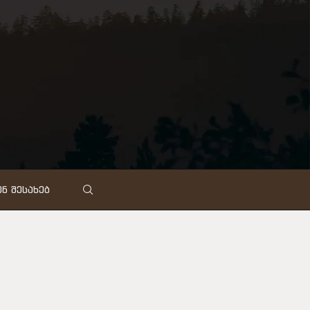
Ნ ᲨᲔᲡᲐᲮᲔᲑ