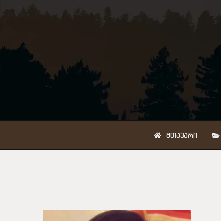
ᲛᲗᲐᲕᲐᲠᲘ