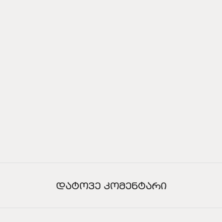
ᲓᲐᲢᲝᲕᲔ ᲙᲝᲛᲔᲜᲢᲐᲠᲘ