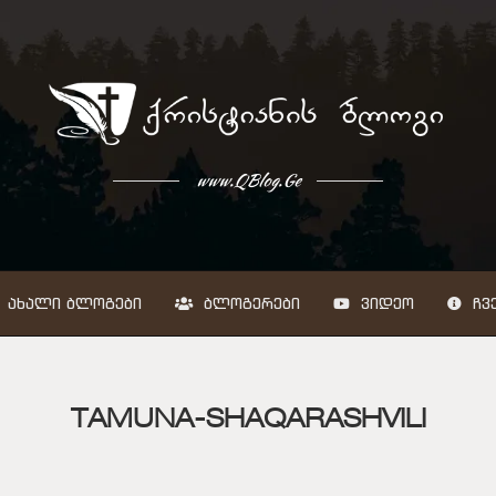
www.QBlog.Ge
ᲐᲮᲐᲚᲘ ᲑᲚᲝᲒᲔᲑᲘ
ᲑᲚᲝᲒᲔᲠᲔᲑᲘ
ᲕᲘᲓᲔᲝ
ᲩᲕᲔ
TAMUNA-SHAQARASHVILI