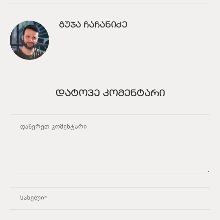
ᲒᲣᲯᲐ ᲩᲐᲩᲐᲜᲘᲫᲔ
ᲓᲐᲢᲝᲕᲔ ᲙᲝᲛᲔᲜᲢᲐᲠᲘ