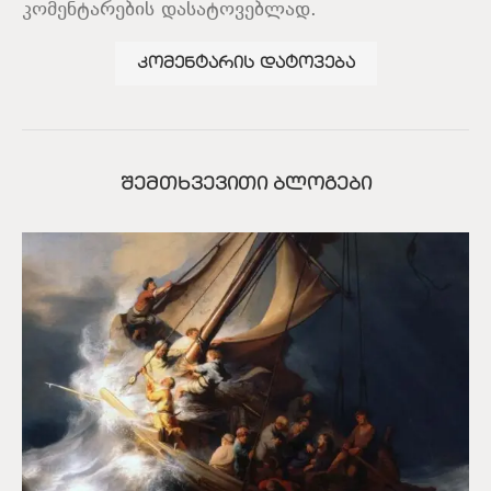
კომენტარების დასატოვებლად.
ᲨᲔᲛᲗᲮᲕᲔᲕᲘᲗᲘ ᲑᲚᲝᲒᲔᲑᲘ