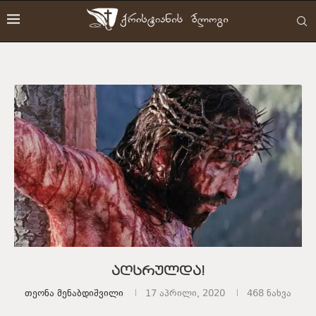
აღსრულდა!
Თეონა Მენაბდიშვილი
17 აპრილი, 2020
468
ნახვა