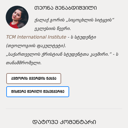
ᲗᲔᲝᲜᲐ ᲛᲔᲜᲐᲑᲓᲘᲨᲕᲘᲚᲘ
ქალაქ გორის „სიცოცხლის სიტყვის“
ეკლესიის წევრი.
TCM International Institute
- ს სტუდენტი
(თეოლოგიის ფაკულტეტი).
„საქართველოს ქრისტიან სტუდენტთა კავშირი.“ - ს
თანამშრომელი.
ᲐᲕᲢᲝᲠᲘᲡ ᲒᲕᲔᲠᲓᲘᲡ ᲜᲐᲮᲕᲐ
ᲛᲘᲡᲬᲔᲠᲔ ᲬᲔᲠᲘᲚᲘ ᲛᲔᲡᲔᲜᲯᲔᲠᲖᲔ
ᲓᲐᲢᲝᲕᲔ ᲙᲝᲛᲔᲜᲢᲐᲠᲘ