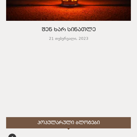
შენ ხარ სინათლე
21 თებერვალი, 2023
ᲞᲝᲞᲣᲚᲐᲠᲣᲚᲘ ᲑᲚᲝᲒᲔᲑᲘ