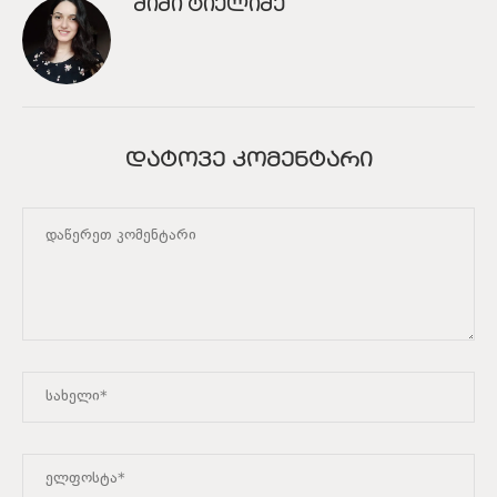
ᲛᲘᲛᲘ ᲢᲘᲔᲚᲘᲫᲔ
ᲓᲐᲢᲝᲕᲔ ᲙᲝᲛᲔᲜᲢᲐᲠᲘ