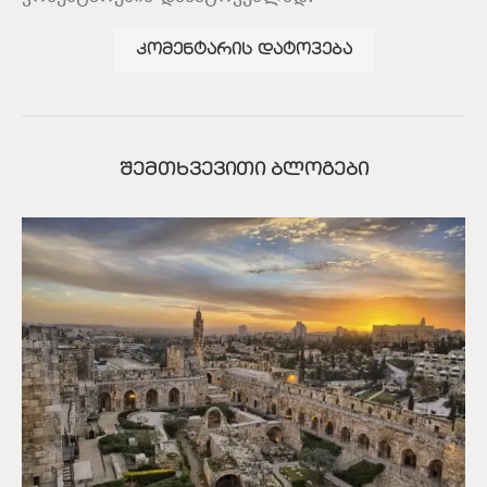
ᲨᲔᲛᲗᲮᲕᲔᲕᲘᲗᲘ ᲑᲚᲝᲒᲔᲑᲘ