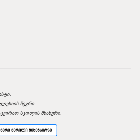
სტი.
კლესიის წევრი.
აკვირაო სკოლის მსახური.
ᲡᲬᲔᲠᲔ ᲬᲔᲠᲘᲚᲘ ᲛᲔᲡᲔᲜᲯᲔᲠᲖᲔ