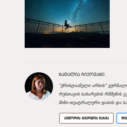
ᲜᲐᲢᲐᲚᲘᲐ ᲩᲘᲥᲝᲕᲐᲜᲘ
"ქრისტიანული არხის" ჟურნალი
რუსთავის სახარების რწმენის ე
მინი-თეატრალური დასის და ს
ᲐᲕᲢᲝᲠᲘᲡ ᲒᲕᲔᲠᲓᲘᲡ ᲜᲐᲮᲕᲐ
ᲛᲘ