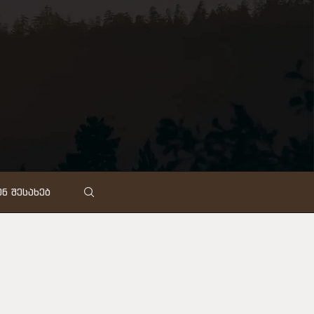
Ნ ᲨᲔᲡᲐᲮᲔᲑ