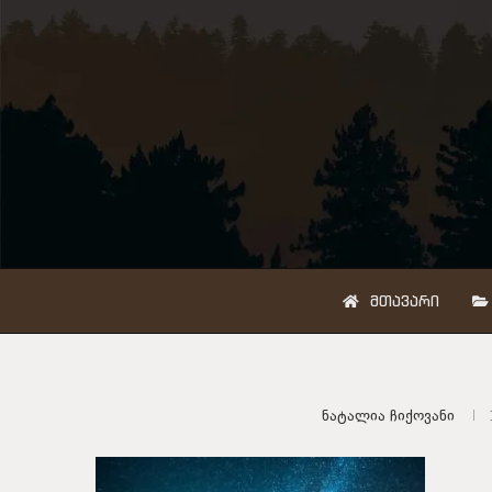
ᲛᲗᲐᲕᲐᲠᲘ
Ნატალია Ჩიქოვანი