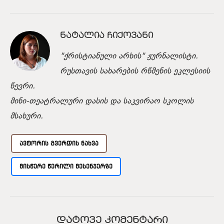
ᲜᲐᲢᲐᲚᲘᲐ ᲩᲘᲥᲝᲕᲐᲜᲘ
"ქრისტიანული არხის" ჟურნალისტი.
რუსთავის სახარების რწმენის ეკლესიის
წევრი.
მინი-თეატრალური დასის და საკვირაო სკოლის
მსახური.
ᲐᲕᲢᲝᲠᲘᲡ ᲒᲕᲔᲠᲓᲘᲡ ᲜᲐᲮᲕᲐ
ᲛᲘᲡᲬᲔᲠᲔ ᲬᲔᲠᲘᲚᲘ ᲛᲔᲡᲔᲜᲯᲔᲠᲖᲔ
ᲓᲐᲢᲝᲕᲔ ᲙᲝᲛᲔᲜᲢᲐᲠᲘ