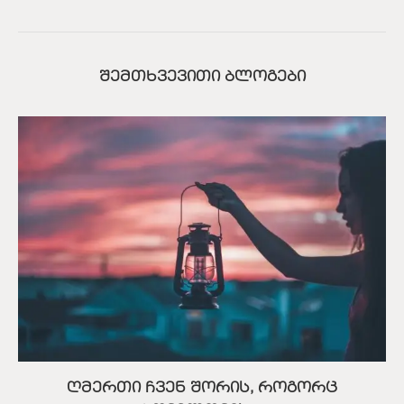
ᲨᲔᲛᲗᲮᲕᲔᲕᲘᲗᲘ ᲑᲚᲝᲒᲔᲑᲘ
ღმერთი ჩვენ შორის, როგორც