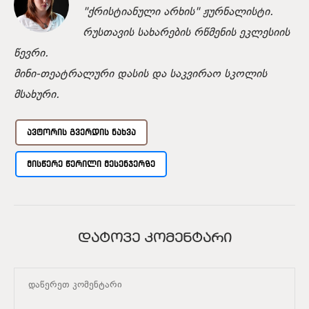
"ქრისტიანული არხის" ჟურნალისტი.
რუსთავის სახარების რწმენის ეკლესიის
წევრი.
მინი-თეატრალური დასის და საკვირაო სკოლის
მსახური.
ᲐᲕᲢᲝᲠᲘᲡ ᲒᲕᲔᲠᲓᲘᲡ ᲜᲐᲮᲕᲐ
ᲛᲘᲡᲬᲔᲠᲔ ᲬᲔᲠᲘᲚᲘ ᲛᲔᲡᲔᲜᲯᲔᲠᲖᲔ
ᲓᲐᲢᲝᲕᲔ ᲙᲝᲛᲔᲜᲢᲐᲠᲘ