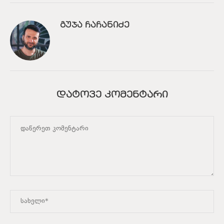
ᲒᲣᲯᲐ ᲩᲐᲩᲐᲜᲘᲫᲔ
ᲓᲐᲢᲝᲕᲔ ᲙᲝᲛᲔᲜᲢᲐᲠᲘ