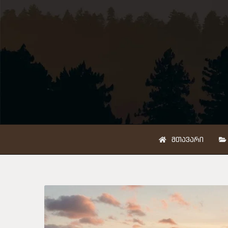
ᲛᲗᲐᲕᲐᲠᲘ