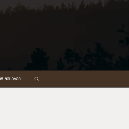
Ნ ᲨᲔᲡᲐᲮᲔᲑ