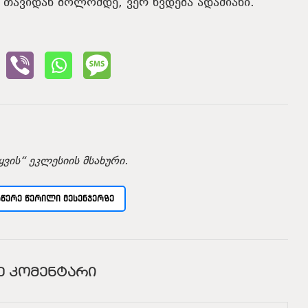
 თავიდან ბოლომდე, ვერ ხვდება ადამიანი.“
ვის“ ეკლესიის მსახური.
ᲡᲬᲔᲠᲔ ᲬᲔᲠᲘᲚᲘ ᲛᲔᲡᲔᲜᲯᲔᲠᲖᲔ
Ე ᲙᲝᲛᲔᲜᲢᲐᲠᲘ