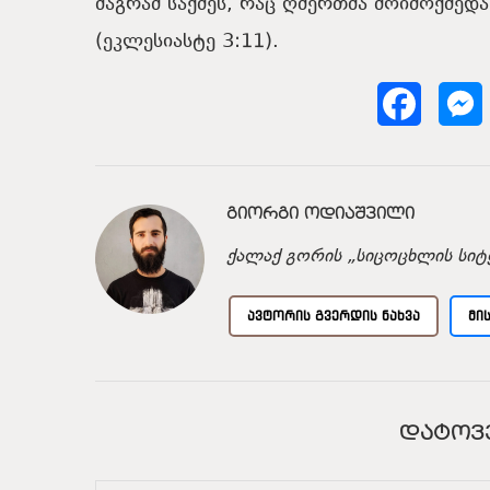
მაგრამ საქმეს, რაც ღმერთმა მოიმოქმედა
(ეკლესიასტე 3:11).
ᲒᲘᲝᲠᲒᲘ ᲝᲓᲘᲐᲨᲕᲘᲚᲘ
ქალაქ გორის „სიცოცხლის სიტყ
ᲐᲕᲢᲝᲠᲘᲡ ᲒᲕᲔᲠᲓᲘᲡ ᲜᲐᲮᲕᲐ
ᲛᲘ
ᲓᲐᲢᲝᲕ