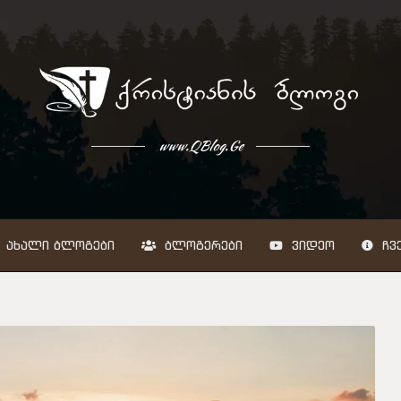
www.QBlog.Ge
ᲐᲮᲐᲚᲘ ᲑᲚᲝᲒᲔᲑᲘ
ᲑᲚᲝᲒᲔᲠᲔᲑᲘ
ᲕᲘᲓᲔᲝ
ᲩᲕᲔ