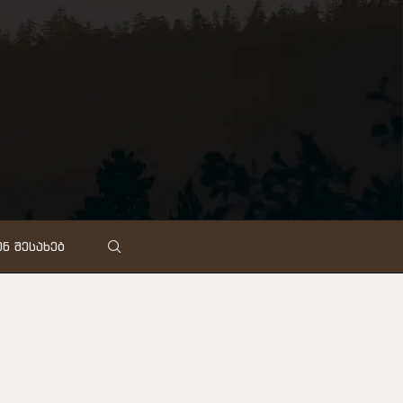
Ნ ᲨᲔᲡᲐᲮᲔᲑ