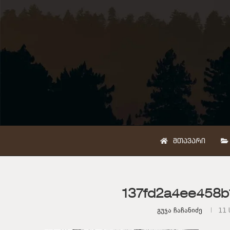
ᲛᲗᲐᲕᲐᲠᲘ
137fd2a4ee458b
Გუჯა Ჩაჩანიძე
11 