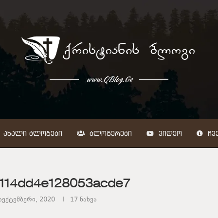
www.QBlog.Ge
ᲐᲮᲐᲚᲘ ᲑᲚᲝᲒᲔᲑᲘ
ᲑᲚᲝᲒᲔᲠᲔᲑᲘ
ᲕᲘᲓᲔᲝ
ᲩᲕᲔ
114dd4e128053acde7
სექტემბერი, 2020
17
ნახვა