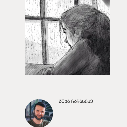
ᲒᲣᲯᲐ ᲩᲐᲩᲐᲜᲘᲫᲔ