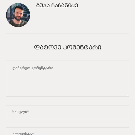
ᲒᲣᲯᲐ ᲩᲐᲩᲐᲜᲘᲫᲔ
ᲓᲐᲢᲝᲕᲔ ᲙᲝᲛᲔᲜᲢᲐᲠᲘ