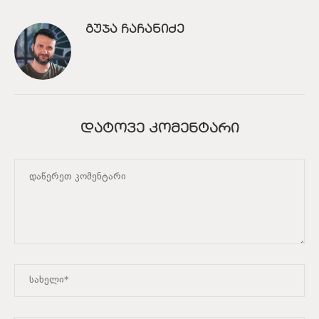
ᲒᲣᲯᲐ ᲩᲐᲩᲐᲜᲘᲫᲔ
ᲓᲐᲢᲝᲕᲔ ᲙᲝᲛᲔᲜᲢᲐᲠᲘ