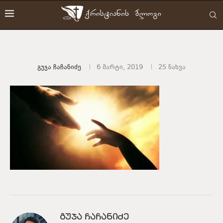
Გუჯა Ჩაჩანიძე
6 მარტი, 2019
25
ნახვა
ᲒᲣᲯᲐ ᲩᲐᲩᲐᲜᲘᲫᲔ