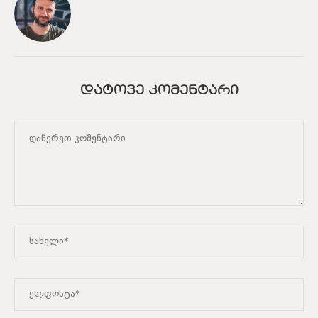
ᲓᲐᲢᲝᲕᲔ ᲙᲝᲛᲔᲜᲢᲐᲠᲘ