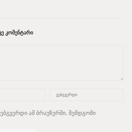
Ე ᲙᲝᲛᲔᲜᲢᲐᲠᲘ
ვებგვერდი ამ ბრაუზერში, შემდგომი