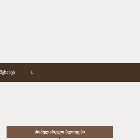
ᲨᲔᲡᲐᲮᲔᲑ
ᲞᲝᲞᲣᲚᲐᲠᲣᲚᲘ ᲑᲚᲝᲒᲔᲑᲘ