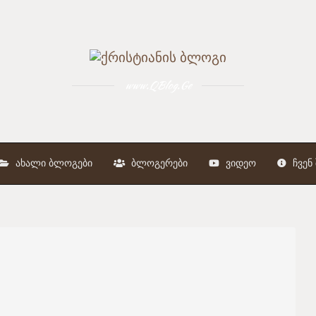
www.QBlog.Ge
ᲐᲮᲐᲚᲘ ᲑᲚᲝᲒᲔᲑᲘ
ᲑᲚᲝᲒᲔᲠᲔᲑᲘ
ᲕᲘᲓᲔᲝ
ᲩᲕᲔᲜ 