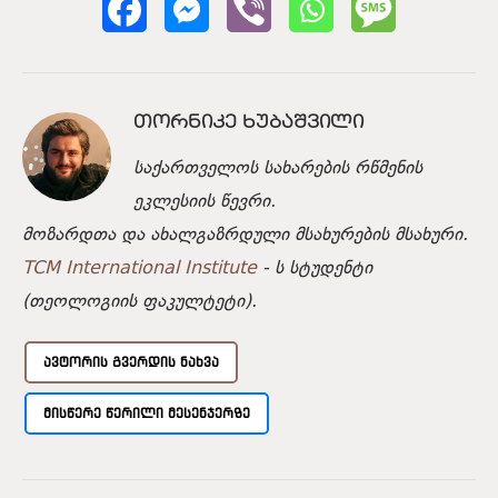
ᲗᲝᲠᲜᲘᲙᲔ ᲮᲣᲑᲐᲨᲕᲘᲚᲘ
საქართველოს სახარების რწმენის
ეკლესიის წევრი.
მოზარდთა და ახალგაზრდული მსახურების მსახური.
TCM International Institute
- ს სტუდენტი
(თეოლოგიის ფაკულტეტი).
ᲐᲕᲢᲝᲠᲘᲡ ᲒᲕᲔᲠᲓᲘᲡ ᲜᲐᲮᲕᲐ
ᲛᲘᲡᲬᲔᲠᲔ ᲬᲔᲠᲘᲚᲘ ᲛᲔᲡᲔᲜᲯᲔᲠᲖᲔ