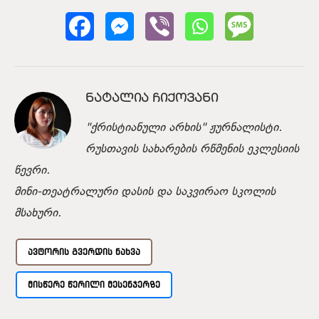
ᲜᲐᲢᲐᲚᲘᲐ ᲩᲘᲥᲝᲕᲐᲜᲘ
"ქრისტიანული არხის" ჟურნალისტი.
რუსთავის სახარების რწმენის ეკლესიის
წევრი.
მინი-თეატრალური დასის და საკვირაო სკოლის
მსახური.
ᲐᲕᲢᲝᲠᲘᲡ ᲒᲕᲔᲠᲓᲘᲡ ᲜᲐᲮᲕᲐ
ᲛᲘᲡᲬᲔᲠᲔ ᲬᲔᲠᲘᲚᲘ ᲛᲔᲡᲔᲜᲯᲔᲠᲖᲔ