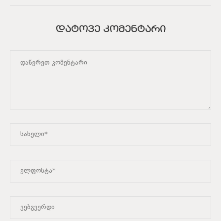
ᲓᲐᲢᲝᲕᲔ ᲙᲝᲛᲔᲜᲢᲐᲠᲘ