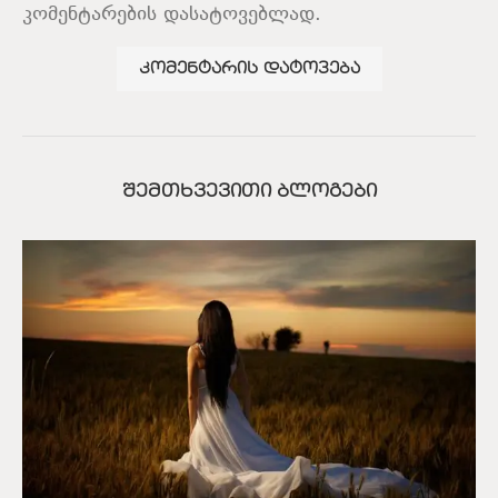
კომენტარების დასატოვებლად.
ᲨᲔᲛᲗᲮᲕᲔᲕᲘᲗᲘ ᲑᲚᲝᲒᲔᲑᲘ