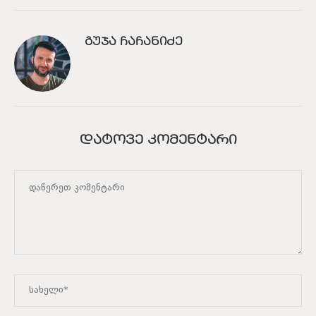
ᲒᲣᲯᲐ ᲩᲐᲩᲐᲜᲘᲫᲔ
ᲓᲐᲢᲝᲕᲔ ᲙᲝᲛᲔᲜᲢᲐᲠᲘ