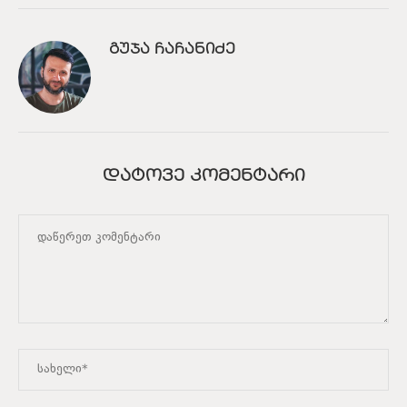
ᲒᲣᲯᲐ ᲩᲐᲩᲐᲜᲘᲫᲔ
ᲓᲐᲢᲝᲕᲔ ᲙᲝᲛᲔᲜᲢᲐᲠᲘ