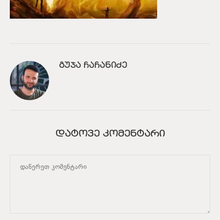
ᲒᲣᲯᲐ ᲩᲐᲩᲐᲜᲘᲫᲔ
ᲓᲐᲢᲝᲕᲔ ᲙᲝᲛᲔᲜᲢᲐᲠᲘ