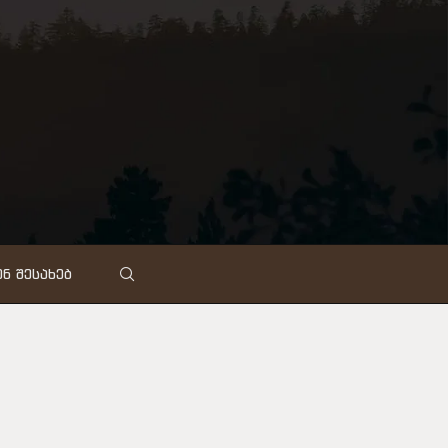
Ნ ᲨᲔᲡᲐᲮᲔᲑ