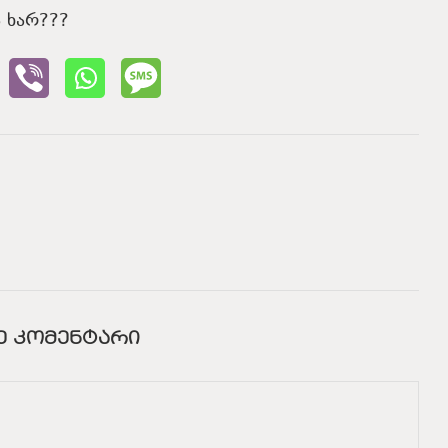
 ხარ???
Ე ᲙᲝᲛᲔᲜᲢᲐᲠᲘ