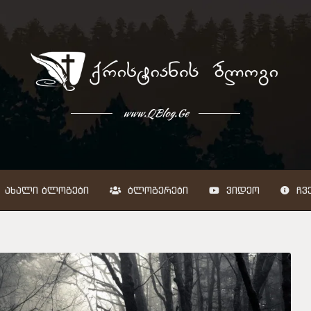
www.QBlog.Ge
ᲐᲮᲐᲚᲘ ᲑᲚᲝᲒᲔᲑᲘ
ᲑᲚᲝᲒᲔᲠᲔᲑᲘ
ᲕᲘᲓᲔᲝ
ᲩᲕᲔ