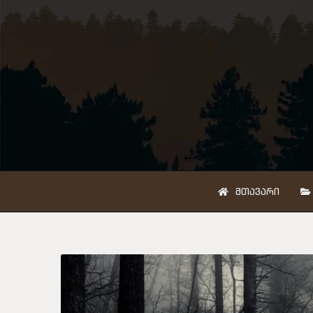
ᲛᲗᲐᲕᲐᲠᲘ