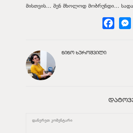
მისთვის… შენ მხოლოდ მობრუნდი… სადა
ᲜᲘᲜᲝ ᲮᲣᲠᲝᲨᲕᲘᲚᲘ
ᲓᲐᲢᲝᲕ