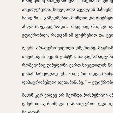
რამდენიმე
ახალგაზრდა
…
ძალიან მიჭირ
აუცილებელი
,
სიკვდილი
ყველგან
მახსენ
სახლში
…
გამუდმებით
მომდიოდა
ფიქრებ
ახლა
მოვკვდებოდი
…
იმდენად
რთული
ი
ვფიქრობდი
,
რადგან
ამ
ფიქრებით
და
ტვ
ბევრი
არაფერი
ვიცოდი
ღმერთზე
,
მაგრა
თავისთვის
ზეცის
ტახტზე
,
თავად
არაფერი
რომელნიც
უიმედონი
ვართ
სიკვდილის
წი
დასახმარებლად
.
უხ
,
აბა, ერთი დღე
მაინ
დაპატრონებულ
დედამიწაზე
.
“
–
ვფიქრობ
მაშინ
ჯერ
კიდევ
არ
მქონდა
მოსმენილი
ა
ღმერთისა
,
რომელიც
არათუ
ერთი
დღით
ზეციდან
…