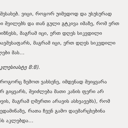
შესახებ.
ვიცი
,
როგორ
უიმედოდ
და
უსუსურად
ბი
შვილებს
და
თან
გული
გტკივა
იმაზე
,
რომ
ერთ
ბიზნესს
,
მაგრამ
იცი
,
ერთ
დღეს
სიკვდილი
ავშესაფარს
,
მაგრამ
იცი
,
ერთ
დღეს
სიკვდილი
ლები
მას
..
.
ეკლესიასტე
8:8
).
როგორც
ზემოთ
ვახსენე
,
იმდენად
შეიყვარა
არ
გიყვარს
,
შეიძლება
მათი
კანის
ფერი
არ
თვის, მაგრამ ღმერთი არავის ასხვავებს)
,
რომ
ედამიწაზე
,
რათა ჩვენ გამო
დაემარცხებინა
რს
აკლებდა
…