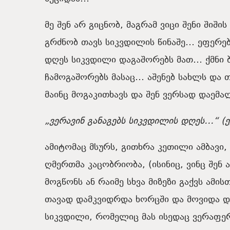
მე
შენ
არ
გიცნობ
,
მაგრამ
ვიცი
შენი
შიშის
გრძნობ
თავს
სიკვდილის
წინაშე
…
ეფერე
დღეს
სიკვდილი
დაგაშორებს
მათ
…
ქმნი
ჩამოგაშორებს
მასაც
…
აშენებ
სახლს
და
თ
მაინც
მოგაკითხავს
და
შენ
ვერსად
დაემა
„ვერავინ
განაგებს
სიკვდილის დღეს…“
(
ამიტომაც
მსურს,
გითხრა
კეთილი
ამბავი
,
ღმერთმა
კაცობრიობა
,
(ისინიც
,
ვინც
შენ
მოგწონს ან რაიმე სხვა მიზეზი გაქვს ამის
თავად
დამკვიდრდა
ხორცში
და
მოვიდა
დ
სიკვდილი
,
რომელიც
მას
ისედაც
ვერაფე