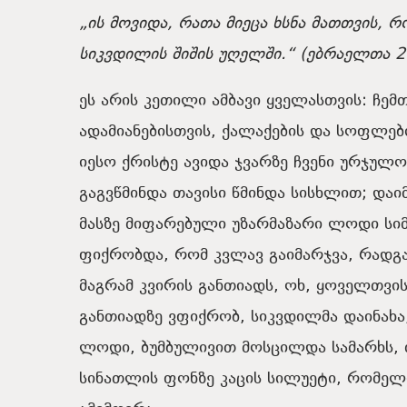
„ის
მოვიდა
,
რათა
მიეცა
ხსნა
მათთვის
,
რ
სიკვდილის
შიშის
უღელში
.
“
(ებრაელთა
2
ეს
არის
კეთილი
ამბავი
ყველასთვის
:
ჩემ
ადამიანებისთვის
,
ქალაქების
და
სოფლებ
იესო
ქრისტე
ავიდა
ჯვარზე
ჩვენი
ურჯულო
გაგვწმინდა
თავისი
წმინდა
სისხლით
;
დაი
მასზე
მიფარებული
უზარმაზარი
ლოდი სიმ
ფიქრობდა
,
რომ
კვლავ
გაიმარჯვა
,
რადგ
მაგრამ
კვირის
განთიადს
,
ოხ
,
ყოველთვი
განთიადზე
ვფიქრობ
,
სიკვდილმა
დაინახა
ლოდი,
ბუმბულივით
მოსცილდა
სამარხს
,
სინათლის
ფონზე
კაცის
სილუეტი
,
რომელ