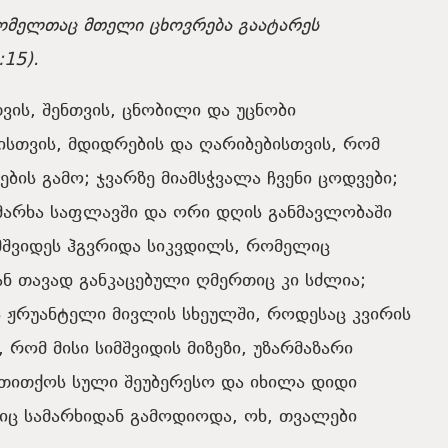
ომელთაც
მთელი
ცხოვრება
გაატარეს
:15
).
თვის
,
შენთვის
,
ცნობილი
და
უცნობი
ისთვის
,
მდიდრების
და
ღარიბებისთვის
,
რომ
ების
გამო
;
ჯვარზე
მიამსჭვალა
ჩვენი
ცოდვები
;
მარხა
საფლავში
და
ორი
დღის
განმავლობაში
შვიდეს ჰგვრიდა სიკვდილს, რომელიც
ან
თავად
განკაცებული
ღმერთიც
კი
სძლია
;
ს
ჟრუანტელი
მივლის
სხეულში
,
როდესაც
კვირის
,
რომ
მისი
სიმშვიდის
მიზეზი
,
უზარმაზარი
თითქოს
სული
შეუბერესო
და
იხილა
დიდი
იც
სამარხიდან
გამოდიოდა
,
ოხ
,
თვალები