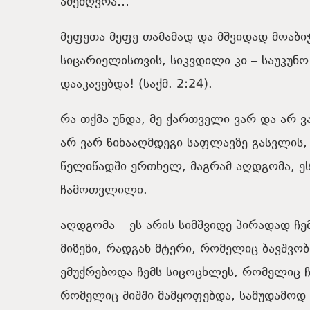
ამემღვრა
…
მეფეთა
მეფე
თამამად
და
მშვიდად
მოაბი
სიცარიელისთვის
,
სიკვდილი
კი
–
საუკუნო
დააკავებდა
! (
საქმ.
2:24)
.
რა თქმა უნდა
,
მე
ქართველი
ვარ
და
არ
ვ
არ
ვარ
წინააღმდეგი
საფლავზე
გასვლის
,
წელიწადში
ერთხელ
,
მაგრამ
აღდგომა
,
ე
ჩამოთვლილი
.
აღდგომა
–
ეს
არის
სიმშვიდე პირადად
ჩე
მიზეზი
,
რადგან
მტერი
,
რომელიც
ბავშვო
ემუქრებოდა
ჩემს
სიცოცხლეს
,
რომელიც
რომელიც
შიშში
მამყოფებდა
,
სამუდამოდ