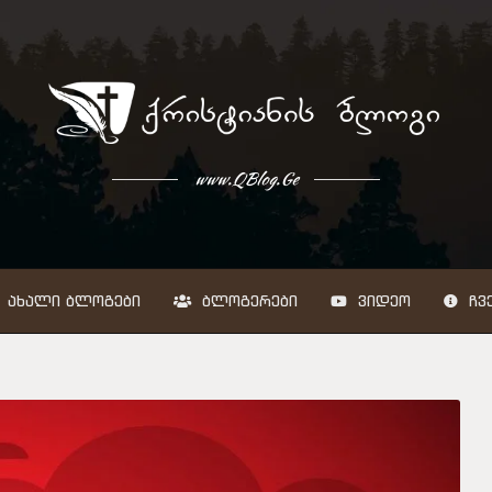
www.QBlog.Ge
ᲐᲮᲐᲚᲘ ᲑᲚᲝᲒᲔᲑᲘ
ᲑᲚᲝᲒᲔᲠᲔᲑᲘ
ᲕᲘᲓᲔᲝ
ᲩᲕᲔ