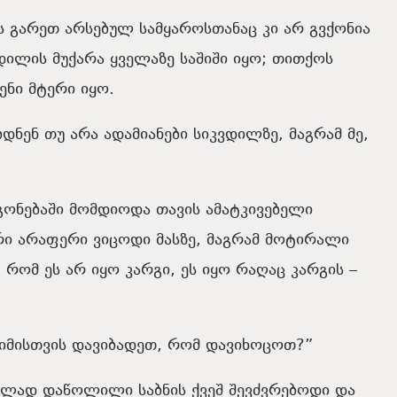
ს
გარეთ
არსებულ
სამყაროსთანაც
კი
არ
გვქონია
დილის
მუქარა
ყველაზე
საშიში
იყო
;
თითქოს
ენი
მტერი
იყო
.
დნენ
თუ
არა
ადამიანები
სიკვდილზე
,
მაგრამ
მე,
გონებაში
მომდიოდა
თავის
ამატკივებელი
რი
არაფერი
ვიცოდი
მასზე
,
მაგრამ
მოტირალი
,
რომ
ეს
არ
იყო
კარგი
,
ეს
იყო
რაღაც
კარგის
–
იმისთვის
დავიბადეთ
,
რომ
დავიხოცოთ
?”
ბლად
დაწოლილი
საბნის
ქვეშ
შევძვრებოდი
და