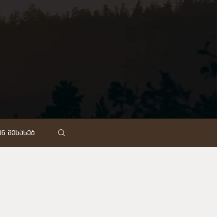
Ნ ᲨᲔᲡᲐᲮᲔᲑ