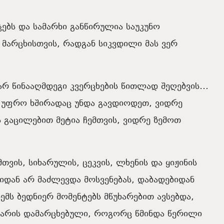
ჯებს
და
სამარხი
განწირულია
საუკუნო
მარცხისთვის
,
რადგან
სიკვდილი
მას
ვერ
არ
წინააღმდეგი
კვერცხების წითლად შეღებვის
…
უფრო
ხშირადაც
უნდა
გავდიოდეთ
,
ვიდრე
ს
გაცილებით
მეტია
ჩემთვის
,
ვიდრე
ზემოთ
მთვის
,
სიხარულის
,
ცეკვის
,
ლხენის
და
ყიჟინის
ბიდან
არ
მაძლევდა
მოსვენებას
,
დაბადებიდან
ჩემს
ბედნიერ
მომენტებს
მწუხარებით
ავსებდა
,
არის
დამარცხებული
,
როგორც
წმინდა
წერილი