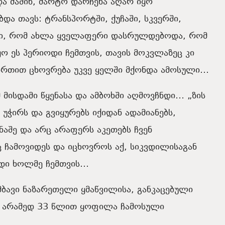
და
მაშინ
,
მარტო
დარჩენა
აღარ
იყო
ებდა
თავს: ტრანსპორტში
,
ქუჩაში
,
სკვერში
,
ი
,
რომ
ახლა
ყველაფერი
დასრულდებოდა
,
რომ
ყო
ეს
პერიოდი
ჩემთვის
,
თავის
მოკვლაზეც
კი
ირთით
ცხოვრება
უკვე
ყელში
მქონდა
ამოსული
…
მ
მისდამი
წყენასა
და
ამბოხში
აღმოვჩნდი
…
„ზის
უჭირს
და
გვიყურებს
იქიდან
ადამიანებს
,
ნაშე
და
არც
არაფერს
აკეთებს
ჩვენ
ც
ჩამოვიდეს
და
იცხოვროს
აქ
,
სიკვდილისაგან
დი
ხოლმე ჩემთვის
…
მბავი
ნაზარეთელი
ყმაწვილისა
,
განკაცებული
,
არამედ
33
წლით
ყოფილა
ჩამოსული