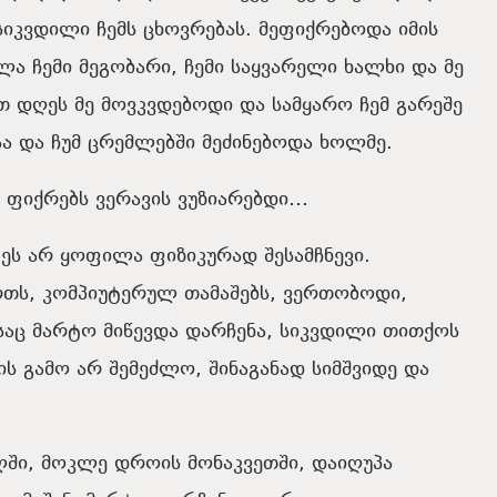
სიკვდილი
ჩემს
ცხოვრებას
.
მეფიქრებოდა
იმის
ელა
ჩემი
მეგობარი
,
ჩემი
საყვარელი
ხალხი
და
მე
თ
დღეს
მე
მოვკვდებოდი
და
სამყარო
ჩემ
გარეშე
სა
და
ჩუმ
ცრემლებში
მეძინებოდა
ხოლმე
.
ფიქრებს
ვერავის
ვუზიარებდი
…
.
ეს
არ
ყოფილა
ფიზიკურად
შესამჩნევი
.
რთს
,
კომპიუტერულ
თამაშებს
,
ვერთობოდი
,
საც
მარტო
მიწევდა
დარჩენა
,
სიკვდილი
თითქოს
ის
გამო
არ
შემეძლო,
შინაგანად
სიმშვიდე
და
ში,
მოკლე
დროის
მონაკვეთში,
დაიღუპა