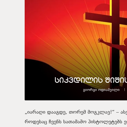
სიკვდილის შიშის
Გიორგი Ოდიაშვილი
„იარაღი
დააგდე
,
თორემ
მოგკლავ!“
–
ას
როდესაც
ჩვენს
სათამაშო
პისტოლეტებს
ე