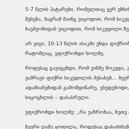
5-7
წლის
პატარები
,
რომელთაც
ჯერ
უბნი
შეხება
,
მაგრამ
მაინც
ვიცოდით
,
რომ
სიკვ
ბავშვობიდან
ვიცოდით
,
რომ
სიკვდილი
ჩვ
არ
ვიცი,
10-13
წლის
ასაკში
უნდა
ფიქრობ
რატომღაც,
ვფიქრობდი
ხოლმე
.
როდესაც
გავიგებდი
,
რომ
ვინმე
მოკვდა
,
უამრავი
ფიქრი
სიკვდილის
შესახებ.
..
ბევ
ადამიანებიდან
გამომდინარე
,
ვხვდებოდი
სიცოცხლის
– დასასრული
.
ვფიქრობდი
ხოლმე: „რა
უაზრობაა
,
ნუთუ
ბევრი
ღამე
ყოფილა
,
როდესაც
დასაძინე