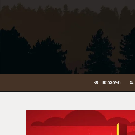
ᲛᲗᲐᲕᲐᲠᲘ