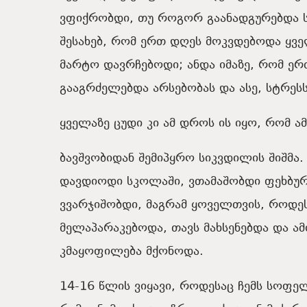
ვფიქრობდი
,
თუ
როგორ
გაანადგურებდა
შესახებ
,
რომ
ერთ
დღეს
მოკვდებოდა
ყვ
მარტო
დავრჩებოდი
;
ანდა
იმაზე
,
რომ
ერ
გააგრძელებდა
არსებობას
და
ასე
,
სტრეს
ყველაზე
ცუდი
კი
ამ დროს ის
იყო
,
რომ
ამ
ბავშვობიდან
შემიპყრო
სიკვდილის
შიშმა
დავდიოდი
სკოლაში
,
ვთამაშობდი
ფეხბუ
ვვარჯიშობდი
,
მაგრამ
ყოველთვის
,
როდე
მელაპარაკებოდა
,
თავს
მახსენებდა
და
ამ
კმაყოფილება
მქონოდა
.
14-16
წლის
ვიყავი
,
როდესაც
ჩემს
სოფელ