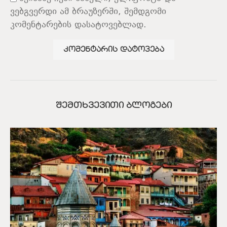
ვებგვერდი ამ ბრაუზერში, შემდგომი
კომენტარების დასატოვებლად.
ᲨᲔᲛᲗᲮᲕᲔᲕᲘᲗᲘ ᲑᲚᲝᲒᲔᲑᲘ