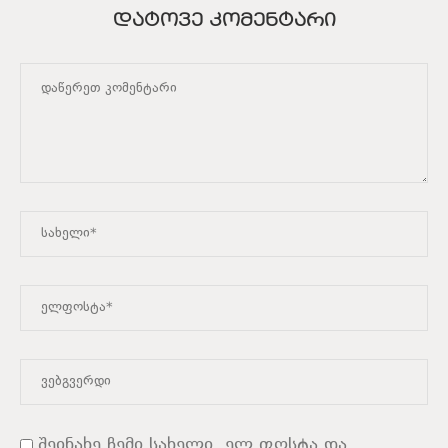
ᲓᲐᲢᲝᲕᲔ ᲙᲝᲛᲔᲜᲢᲐᲠᲘ
შეინახე ჩემი სახელი, ელ.ფოსტა და